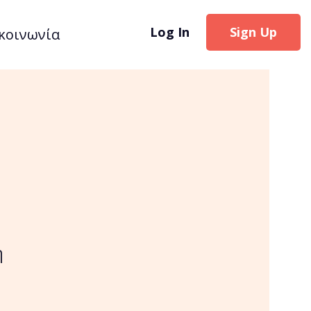
Log In
Sign Up
κοινωνία
η