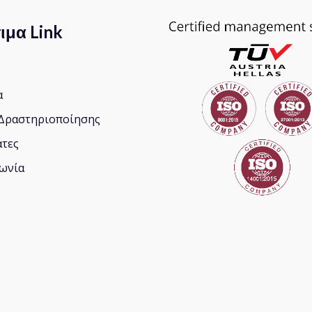
ιμα Link
α
 Δραστηριοποίησης
άτες
νωνία