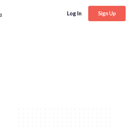
Log In
Sign Up
α